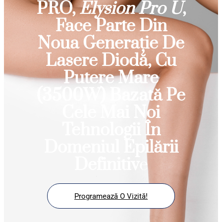
PRO,
Elysion Pro U
,
Face Parte Din
Noua Generație De
Lasere Diodă, Cu
Putere Mare
(3500W) Bazată Pe
Cele Mai Noi
Tehnologii În
Domeniul Epilării
Definitiv
E
Programează O Vizită!